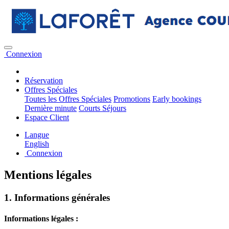
Connexion
Réservation
Offres Spéciales
Toutes les Offres Spéciales
Promotions
Early bookings
Dernière minute
Courts Séjours
Espace Client
Langue
English
Connexion
Mentions légales
1. Informations générales
Informations légales :