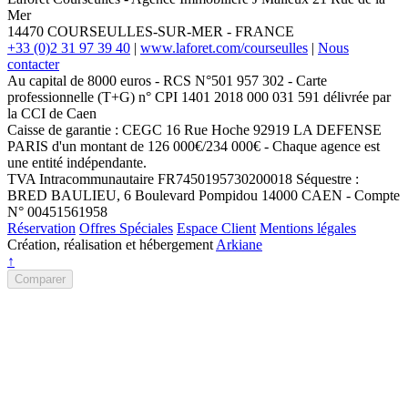
Mer
14470
COURSEULLES-SUR-MER
-
FRANCE
+33 (0)2 31 97 39 40
|
www.laforet.com/courseulles
|
Nous
contacter
Au capital de 8000 euros - RCS N°501 957 302 - Carte
professionnelle (T+G) n° CPI 1401 2018 000 031 591 délivrée par
la CCI de Caen
Caisse de garantie : CEGC 16 Rue Hoche 92919 LA DEFENSE
PARIS d'un montant de 126 000€/234 000€ - Chaque agence est
une entité indépendante.
TVA Intracommunautaire FR7450195730200018 Séquestre :
BRED BAULIEU, 6 Boulevard Pompidou 14000 CAEN - Compte
N° 00451561958
Réservation
Offres Spéciales
Espace Client
Mentions légales
Création, réalisation et hébergement
Arkiane
↑
Comparer